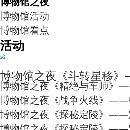
博物馆之夜
博物馆活动
博物馆看点
活动
博物馆之夜《斗转星移》
博物馆之夜《精绝与车师》—
博物馆之夜《战争火线》——
博物馆之夜《探秘定陵》——
博物馆之夜《探秘定陵》——