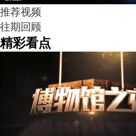
推荐视频
往期回顾
精彩看点