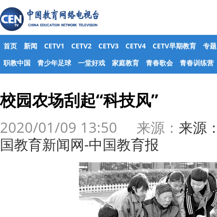
首页
新闻
CETV1
CETV2
CETV3
CETV4
CETV早期教育
专题
职教中国
青少年足球
一堂好戏
家庭教育
青春歌会
青春训练营
校园农场刮起“科技风”
2020/01/09 13:50 来源：
来源
国教育新闻网-中国教育报