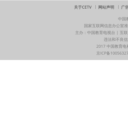
关于CETV
网站声明
广
中国
国家互联网信息办公室准
主办：中国教育电视台 | 互联
违法和不良信息举
2017 中国教育电
京ICP备1005632