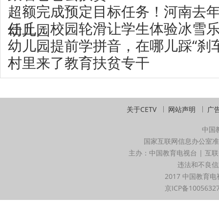
超额完成预定目标任务！河南去年
任丘：校园轮滑让学生体验冰雪
幼儿园
幼儿园提前学拼音，在哪儿踩“刹车
村里来了教育扶贫专干
关于CETV
网站声明
广
中国
国家互联网信息办公室准
主办：中国教育电视台 | 互联
违法和不良信息举
2017 中国教育电
京ICP备1005632