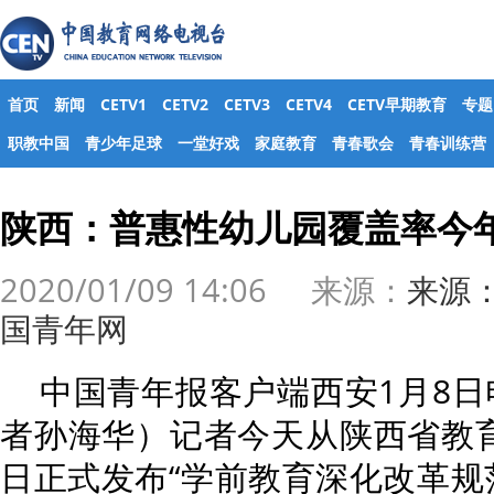
首页
新闻
CETV1
CETV2
CETV3
CETV4
CETV早期教育
专题
职教中国
青少年足球
一堂好戏
家庭教育
青春歌会
青春训练营
陕西：普惠性幼儿园覆盖率今年
2020/01/09 14:06 来源：
来源
国青年网
中国青年报客户端西安1月8日
者孙海华）记者今天从陕西省教
日正式发布“学前教育深化改革规