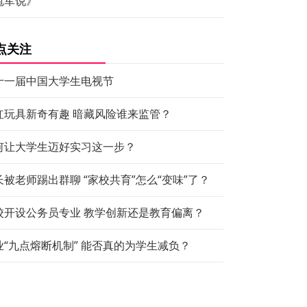
冠军说》
点关注
十一届中国大学生电视节
红玩具新奇有趣 暗藏风险谁来监管？
何让大学生迈好实习这一步？
长被老师踢出群聊 “家校共育”怎么“变味”了？
校开设公务员专业 教学创新还是教育偏离？
业“九点熔断机制” 能否真的为学生减负？