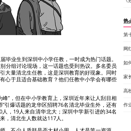
《
热
第
网
学应届毕业生到深圳中小学任教，一时成为热门话题。
如
界别分组讨论现场，这一话题也受到热议。多名委员
吸引大量清北生任教，这是深圳教育的好现象。同时
家
正有心于且适合基础教育？他们任教中小学会有哪些
高
为峰”，但在中小学教育上，深圳近年来让人刮目相
师”引爆话题的龙华区招聘76名清北毕业生外，还有
作
0人，19人来自清华北大；深圳中学新引进的34名
来，清北生人数就达117人。
教师，不少人质疑是否大材小用。人才是第一资源，