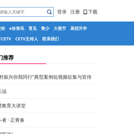
登录
注册
下载
安街
e体资讯
育见
青少
大视节
高招升学
CETV
CETV主持人
联系我们
门推荐
乡村振兴你我同行”典型案例短视频征集与宣传
长说
慧教育大讲堂
者 · 正青春