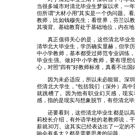
当很多城市对清北毕业生梦寐以求，一
但所谓“大材小用”其实是一个伪问题。
教师，比如钱穆先生；看世界，芬兰以
其项背。基础教育处于基础地位，内在地需要
真正值得关心的是，这些清北毕业生
清华北大毕业生，学历确实显赫，但学
中小学教师，基本都受过师范专业训练
毕业生强。做好中小学教师，要有理想
心，对照“四有”好教师标准，真看不出
因为未必适应，所以未必能留。深
些清北大学生，“包括我们（深外）高
就跳槽了。因为他有职业幻灭感，现实
感，指的是现实与想象脱节，有些清北毕
还要看到，这些清北毕业生都是以
莉校长介绍，有外语学校的老教师说，
薪就30万。这其实已经表达出了一定的
响会有多大？都是需要思考的问题。