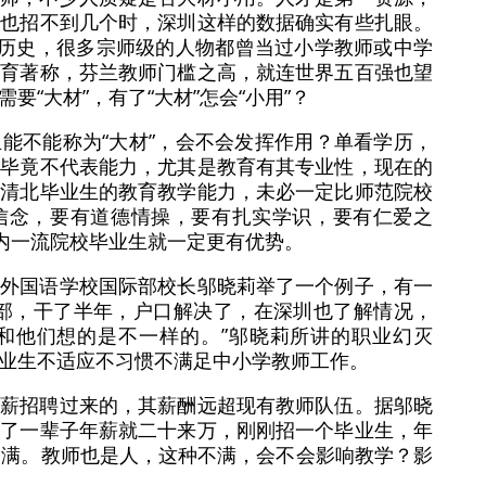
年也招不到几个时，深圳这样的数据确实有些扎眼。
看历史，很多宗师级的人物都曾当过小学教师或中学
教育著称，芬兰教师门槛之高，就连世界五百强也望
“大材”，有了“大材”怎会“小用”？
能不能称为“大材”，会不会发挥作用？单看学历，
历毕竟不代表能力，尤其是教育有其专业性，现在的
，清北毕业生的教育教学能力，未必一定比师范院校
信念，要有道德情操，要有扎实学识，要有仁爱之
国内一流院校毕业生就一定更有优势。
圳外国语学校国际部校长邬晓莉举了一个例子，有一
中部，干了半年，户口解决了，在深圳也了解情况，
和他们想的是不一样的。”邬晓莉所讲的职业幻灭
业生不适应不习惯不满足中小学教师工作。
高薪招聘过来的，其薪酬远超现有教师队伍。据邬晓
干了一辈子年薪就二十来万，刚刚招一个毕业生，年
不满。教师也是人，这种不满，会不会影响教学？影