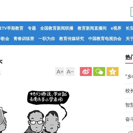
CETV早期教育
专题
全国教育新闻联播
教育新闻直播间
e视界
长
春歌会
青春训练营
一职为你
教育传媒研究
中国教育电视协会
关于
热
头
报
“
校
智
奋斗