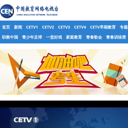
首页
新闻
CETV1
CETV2
CETV3
CETV4
CETV早期教育
专题
职教中国
青少年足球
一堂好戏
家庭教育
青春歌会
青春训练营