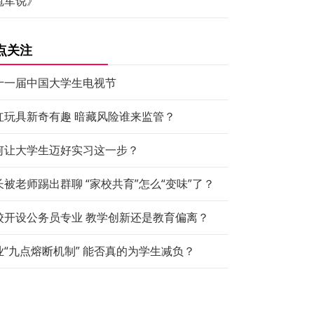
冠军说》
点关注
十一届中国大学生电视节
红玩具新奇有趣 暗藏风险谁来监管？
何让大学生迈好实习这一步？
长被老师踢出群聊 “家校共育”怎么“变味”了？
校开设公务员专业 教学创新还是教育偏离？
业“九点熔断机制” 能否真的为学生减负？