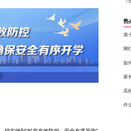
《
热
第
网
如
家
高
作
，切实做到“科学有效防控，安全有序开学”