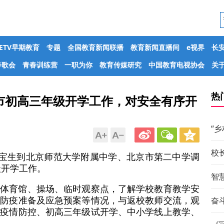
CETV早期教育
专题
全国教育新闻联播
教育新闻直播间
e视界
长
春歌会
青春训练营
一职为你
教育传媒研究
中国教育电视协会
关于
热
市初高三年级开学工作，对安全有序开
“
校
陈宝生到北京师范大学附属中学、北京市第二中学调
级开学工作。
智
、体育馆、操场、临时观察点，了解学校教育教学安
、防疫准备及应急预案等情况，与返校教师交流，观
奋斗
统疫情防控、初高三年级试开学、中小学线上教学、