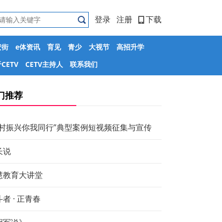
登录
注册
下载
安街
e体资讯
育见
青少
大视节
高招升学
CETV
CETV主持人
联系我们
门推荐
乡村振兴你我同行”典型案例短视频征集与宣传
长说
慧教育大讲堂
者 · 正青春