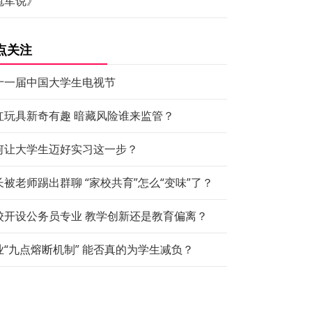
冠军说》
点关注
十一届中国大学生电视节
红玩具新奇有趣 暗藏风险谁来监管？
何让大学生迈好实习这一步？
长被老师踢出群聊 “家校共育”怎么“变味”了？
校开设公务员专业 教学创新还是教育偏离？
业“九点熔断机制” 能否真的为学生减负？