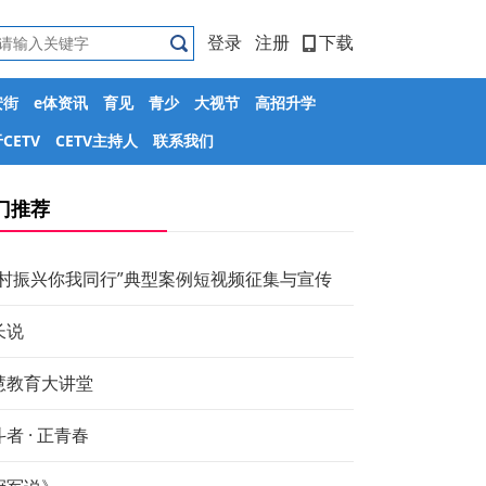
登录
注册
下载
安街
e体资讯
育见
青少
大视节
高招升学
CETV
CETV主持人
联系我们
门推荐
乡村振兴你我同行”典型案例短视频征集与宣传
长说
慧教育大讲堂
者 · 正青春