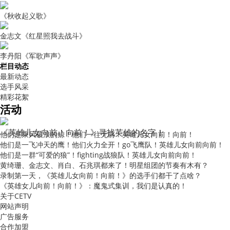
《秋收起义歌》
金志文《红星照我去战斗》
李丹阳《军歌声声》
栏目动态
最新动态
选手风采
精彩花絮
活动
《英雄儿女向前！向前！》寻找英雄的名字！
他们是乘风破浪的鲸！他们一往无前！英雄儿女向前！向前！
他们是一飞冲天的鹰！他们火力全开！go飞鹰队！英雄儿女向前向前！
他们是一群“可爱的狼”！fighting战狼队！英雄儿女向前向前！
黄绮珊、金志文、肖白、石兆琪都来了！明星组团的节奏有木有？
录制第一天，《英雄儿女向前！向前！》的选手们都干了点啥？
《英雄女儿向前！向前！》：魔鬼式集训，我们是认真的！
关于CETV
网站声明
广告服务
合作加盟