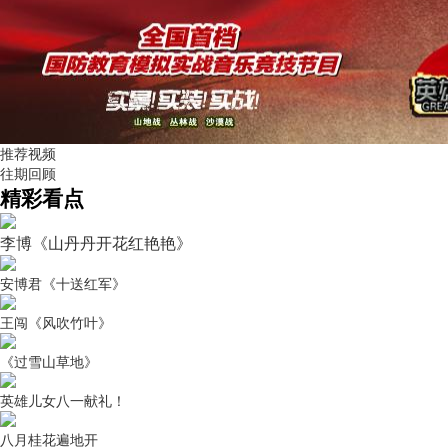
推荐视频
往期回顾
精彩看点
李博《山丹丹开花红艳艳》
安博君《十送红军》
王闯《风吹竹叶》
《过雪山草地》
英雄儿女八一献礼！
八月桂花遍地开