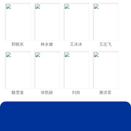
郭晓东
林永健
王冰冰
王志飞
魏雪漫
张凯丽
刘劲
康洪雷