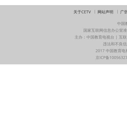
关于CETV
网站声明
广
中国
国家互联网信息办公室准
主办：中国教育电视台 | 互联
违法和不良信息举
2017 中国教育电
京ICP备1005632