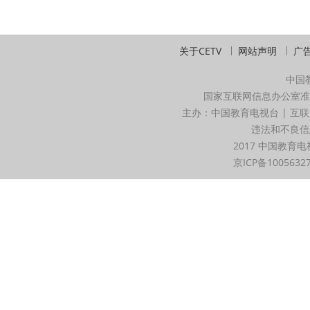
关于CETV
网站声明
广
中国
国家互联网信息办公室准
主办：中国教育电视台 | 互联
违法和不良信息举
2017 中国教育电
京ICP备1005632