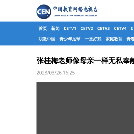
首页
新闻
CETV1
CETV2
CETV3
CETV4
职教中国
青少年足球
一堂好戏
家庭教育
青
张桂梅老师像母亲一样无私奉
2023/03/26 16:25