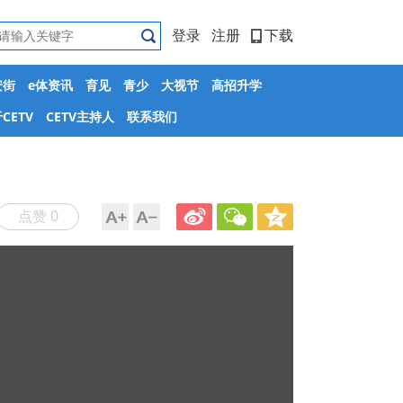
登录
注册
下载
安街
e体资讯
育见
青少
大视节
高招升学
CETV
CETV主持人
联系我们
点赞 0