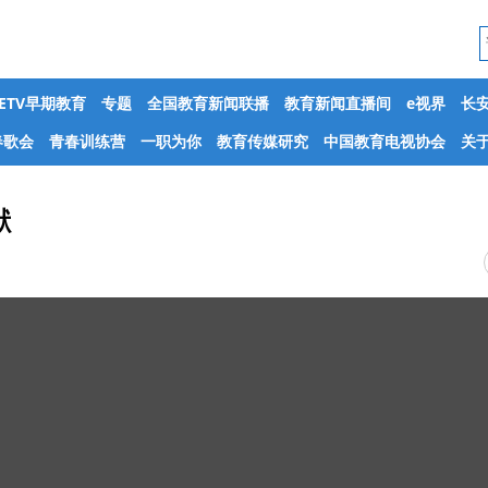
CETV早期教育
专题
全国教育新闻联播
教育新闻直播间
e视界
长
春歌会
青春训练营
一职为你
教育传媒研究
中国教育电视协会
关于
献