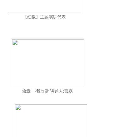
【红毯】主题演讲代表
篇章一·我欣赏 讲述人:曹磊