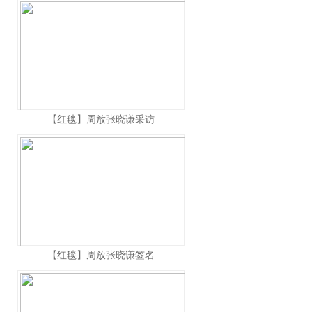
【红毯】周放张晓谦采访
【红毯】周放张晓谦签名