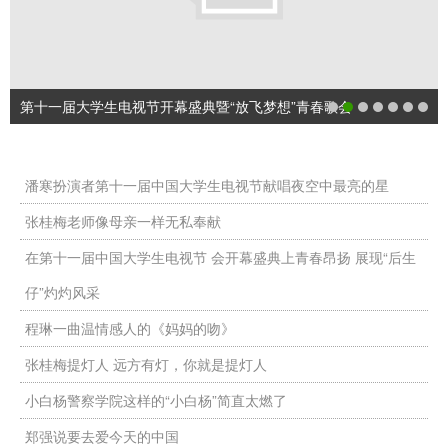
第十一届大学生电视节开幕盛典暨“放飞梦想”青春歌会
潘寒扮演者第十一届中国大学生电视节献唱夜空中最亮的星
张桂梅老师像母亲一样无私奉献
在第十一届中国大学生电视节 会开幕盛典上青春昂扬 展现“后生
仔”灼灼风采
程琳一曲温情感人的《妈妈的吻》
张桂梅提灯人 远方有灯，你就是提灯人
小白杨警察学院这样的“小白杨”简直太燃了
郑强说要去爱今天的中国