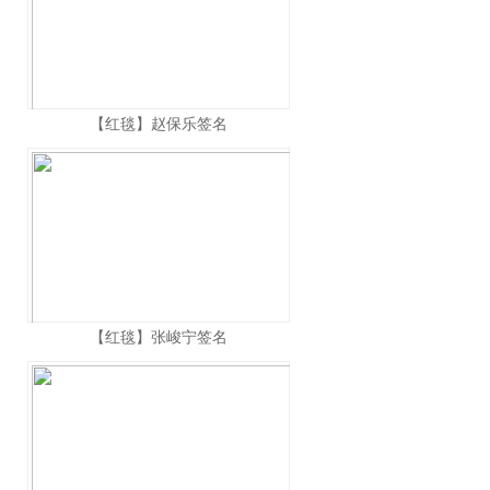
【红毯】赵保乐签名
【红毯】张峻宁签名