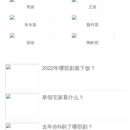
李路
王斑
张永新
颜丹晨
胡玫
陶昕然
2022年哪部剧最下饭？
寒假宅家看什么？
去年你N刷了哪部剧？