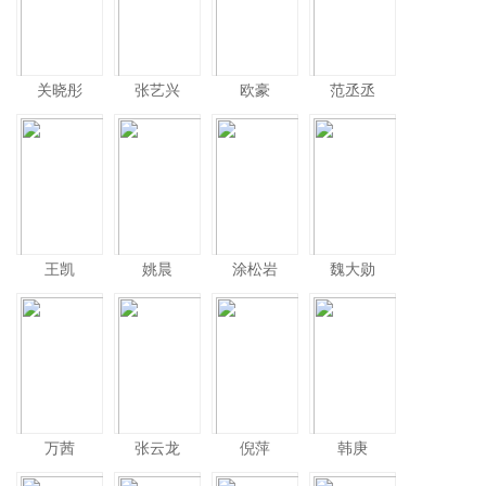
关晓彤
张艺兴
欧豪
范丞丞
王凯
姚晨
涂松岩
魏大勋
万茜
张云龙
倪萍
韩庚