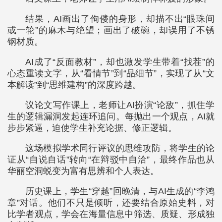
结果，AI画出了佝偻的身形，却描不出“眼珠间
或一轮”的麻木与绝望；画出了破碗，却误用了不锈
钢材质。
AI成了“反面教材”，却也激发学生带着“找茬”的
心态重读文字，从“看情节”到“品细节”，实现了从“文
本解读”到“思维建构”的深度跨越。
议论文写作课上，老师让AI扮演“论敌”，抓住学
生的逻辑漏洞发起连环追问。每抛出一个观点，AI就
步步紧逼，迫使学生补充论据、修正逻辑。
这场模拟学术同行评议的思维攻防，将学生的论
证从“自说自话”转向“在辩驳中自洽”，最终作品也从
华丽空洞蜕变为富有思辨和个人表达。
历史课上，学生“穿越”回晚清，与AI生成的“李鸿
章”对话。他们不只是倾听，还要结合原始史料，对
比学者观点，学会在海量信息中筛选、质疑、形成独