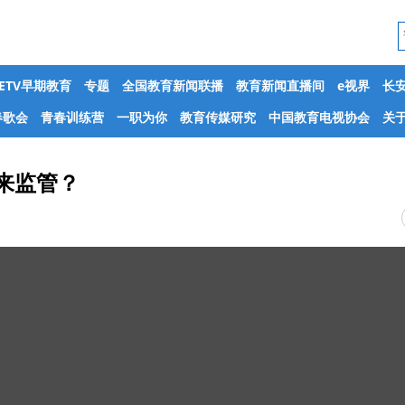
CETV早期教育
专题
全国教育新闻联播
教育新闻直播间
e视界
长
春歌会
青春训练营
一职为你
教育传媒研究
中国教育电视协会
关于
来监管？