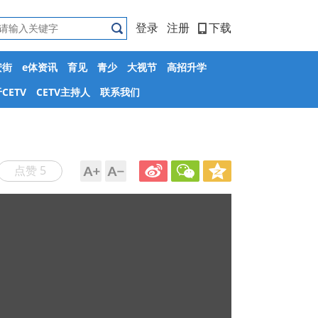
登录
注册
下载
安街
e体资讯
育见
青少
大视节
高招升学
CETV
CETV主持人
联系我们
点赞 5