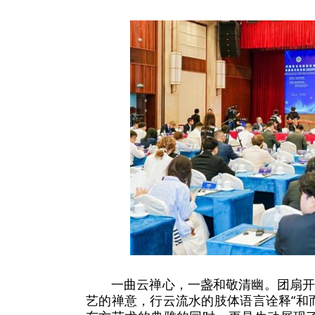
一曲云禅心，一盏和敬清幽。团扇
艺的禅意，行云流水的肢体语言诠释“和