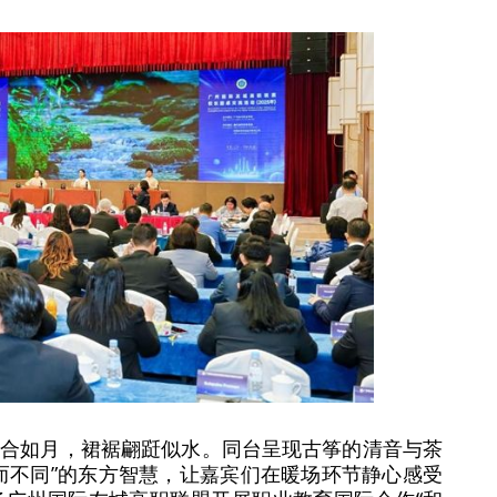
开合如月，裙裾翩跹似水。同台呈现古筝的清音与茶
而不同”的东方智慧，让嘉宾们在暖场环节静心感受