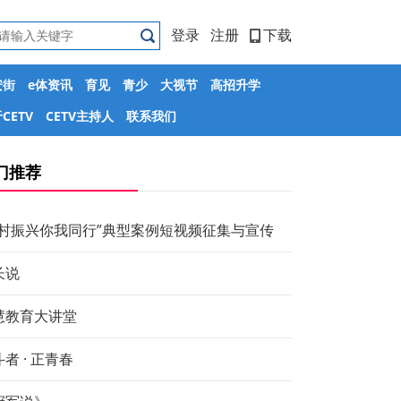
登录
注册
下载
安街
e体资讯
育见
青少
大视节
高招升学
CETV
CETV主持人
联系我们
门推荐
乡村振兴你我同行”典型案例短视频征集与宣传
长说
慧教育大讲堂
者 · 正青春