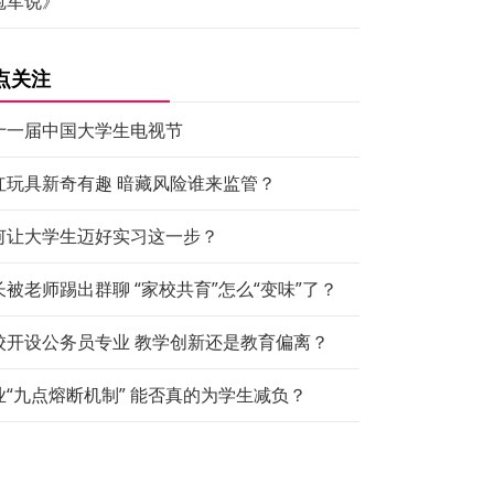
冠军说》
点关注
十一届中国大学生电视节
红玩具新奇有趣 暗藏风险谁来监管？
何让大学生迈好实习这一步？
长被老师踢出群聊 “家校共育”怎么“变味”了？
校开设公务员专业 教学创新还是教育偏离？
业“九点熔断机制” 能否真的为学生减负？