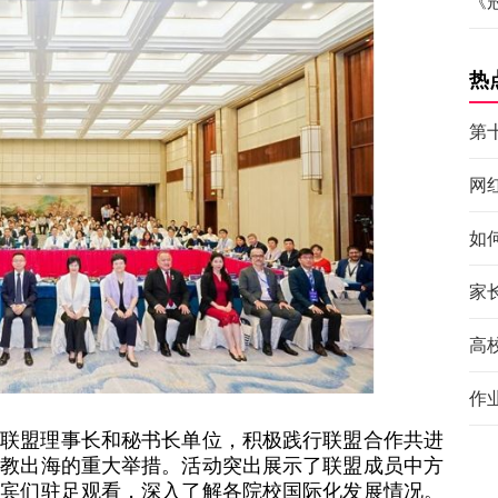
《
热
第
网
如
家
高
作
为联盟理事长和秘书长单位，积极践行联盟合作共进
职教出海的重大举措。活动突出展示了联盟成员中方
嘉宾们驻足观看，深入了解各院校国际化发展情况。