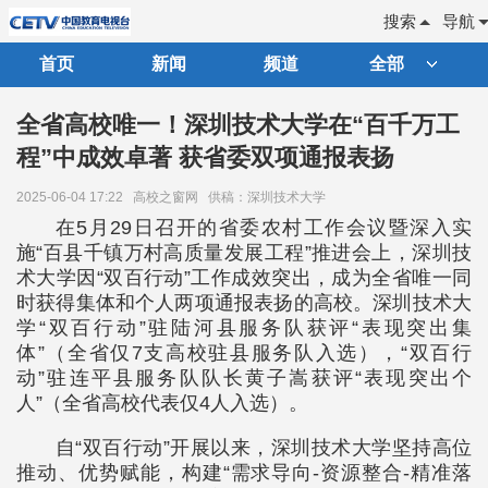
搜索
导航
首页
新闻
频道
全部
全省高校唯一！深圳技术大学在“百千万工
程”中成效卓著 获省委双项通报表扬
2025-06-04 17:22
高校之窗网
供稿：深圳技术大学
在5月29日召开的省委农村工作会议暨深入实
施“百县千镇万村高质量发展工程”推进会上，深圳技
术大学因“双百行动”工作成效突出，成为全省唯一同
时获得集体和个人两项通报表扬的高校。深圳技术大
学“双百行动”驻陆河县服务队获评“表现突出集
体”（全省仅7支高校驻县服务队入选），“双百行
动”驻连平县服务队队长黄子嵩获评“表现突出个
人”（全省高校代表仅4人入选）。
自“双百行动”开展以来，深圳技术大学坚持高位
推动、优势赋能，构建“需求导向-资源整合-精准落