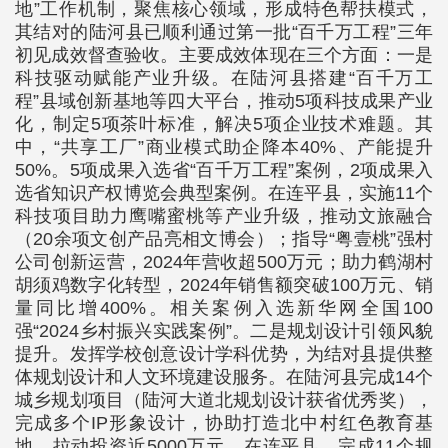
地”工作机制，聚焦核心领域，形成特色帮扶模式，
其结对的陆河县已顺利通过第一批“百千万工程”三年
初见成效督查验收。主要成效体现在三个方面：一是
科技驱动赋能产业升级。在陆河县搭建“百千万工
程”县域创新基地等四大平台，推动5项科技成果产业
化，制定5项茶叶标准，解决5项企业技术难题。其
中，“共享工厂”商业模式助企降本40%、产能提升
50%。5项成果入选省“百千万工程”案例，2项成果入
选省知识产权博览会典型案例。在连平县，实施11个
科技项目助力鹰嘴蜜桃等产业升级，推动文旅融合
（20余项文创产品亮相文博会）；指导“粤壹桃”强村
公司创新运营，2024年营收超500万元；助力鹤湖村
胡须鸡数字化转型，2024年销售额突破100万元、销
量同比增400%。相关案例入选新华网全国100
强“2024乡村振兴实践案例”。二是规划设计引领风貌
提升。发挥学校创意设计学科优势，为结对县提供整
体规划设计和人文环境建设服务。在陆河县完成14个
城乡规划项目（陆河大道北规划设计获省优秀奖），
完成多个IP形象设计，协助打造北中村红色教育基
地，拉动投资近5000万元。在连平县，完成11个规