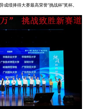
异成绩捧得大赛最高荣誉“挑战杯”奖杯。