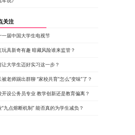
冠军说》
点关注
十一届中国大学生电视节
红玩具新奇有趣 暗藏风险谁来监管？
何让大学生迈好实习这一步？
长被老师踢出群聊 “家校共育”怎么“变味”了？
校开设公务员专业 教学创新还是教育偏离？
业“九点熔断机制” 能否真的为学生减负？