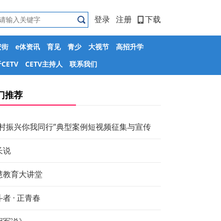
登录
注册
下载
安街
e体资讯
育见
青少
大视节
高招升学
CETV
CETV主持人
联系我们
门推荐
乡村振兴你我同行”典型案例短视频征集与宣传
长说
慧教育大讲堂
者 · 正青春