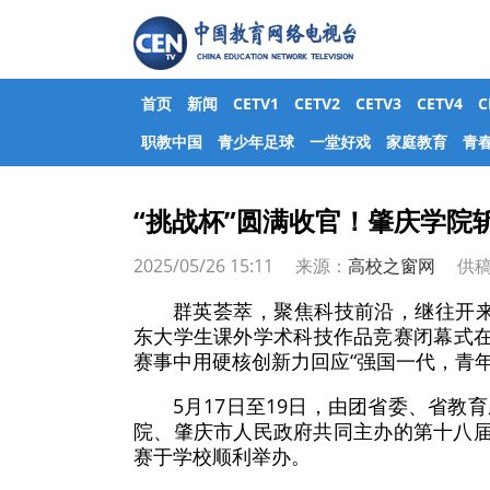
首页
新闻
CETV1
CETV2
CETV3
CETV4
职教中国
青少年足球
一堂好戏
家庭教育
青
“挑战杯”圆满收官！肇庆学院
2025/05/26 15:11 来源：
高校之窗网
供稿
群英荟萃，聚焦科技前沿，继往开来
东大学生课外学术科技作品竞赛闭幕式在
赛事中用硬核创新力回应“强国一代，青年
5月17日至19日，由团省委、省
院、肇庆市人民政府共同主办的第十八届
赛于学校顺利举办。