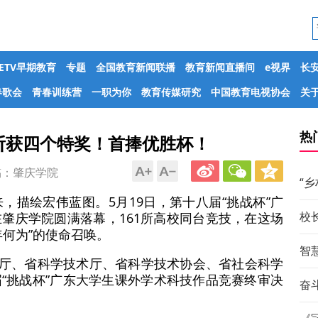
CETV早期教育
专题
全国教育新闻联播
教育新闻直播间
e视界
长
春歌会
青春训练营
一职为你
教育传媒研究
中国教育电视协会
关于
热
斩获四个特奖！首捧优胜杯！
：肇庆学院
“
，描绘宏伟蓝图。5月19日，第十八届“挑战杯”广
校
肇庆学院圆满落幕，161所高校同台竞技，在这场
何为”的使命召唤。
智
教育厅、省科学技术厅、省科学技术协会、省社会科学
“挑战杯”广东大学生课外学术科技作品竞赛终审决
奋斗