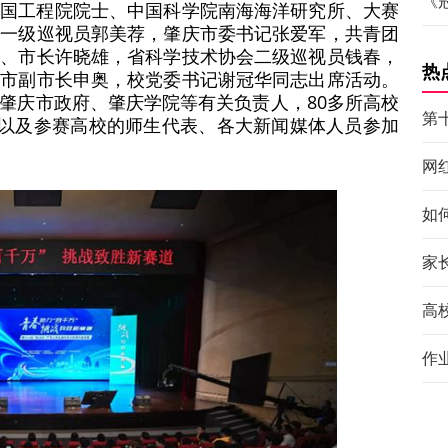
《
中国工程院院士、中国科学院南海海洋研究所、大赛
部一级巡视员郭美荐，肇庆市委书记张爱军，共青团
记、市长许晓雄，省科学技术协会二级巡视员钱春，
热
庆市副市长申奥，校党委书记谢冠华同志出席活动。
肇庆市政府、肇庆学院等有关负责人，80多所高校
第
员以及参赛高校的师生代表、各大新闻媒体人员参加
网
如
家
高
作