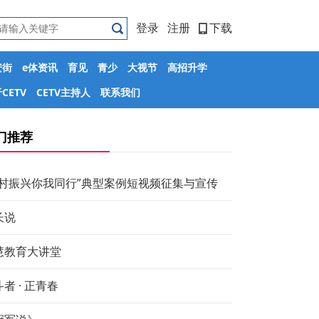
登录
注册
下载
安街
e体资讯
育见
青少
大视节
高招升学
CETV
CETV主持人
联系我们
门推荐
乡村振兴你我同行”典型案例短视频征集与宣传
长说
慧教育大讲堂
者 · 正青春