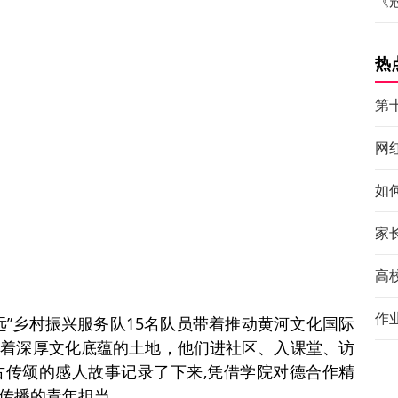
《
热
第
网
如
家
高
作
远”乡村振兴服务队15名队员带着推动黄河文化国际
载着深厚文化底蕴的土地，他们进社区、入课堂、访
古传颂的感人故事记录了下来,凭借学院对德合作精
传播的青年担当。