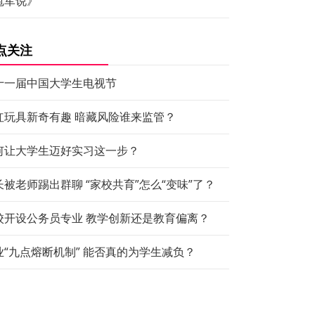
冠军说》
点关注
十一届中国大学生电视节
红玩具新奇有趣 暗藏风险谁来监管？
何让大学生迈好实习这一步？
长被老师踢出群聊 “家校共育”怎么“变味”了？
校开设公务员专业 教学创新还是教育偏离？
业“九点熔断机制” 能否真的为学生减负？