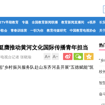
CETV早期教育
专题
全国教育新闻联播
教育新闻直播间
e视界
长
春歌会
青春训练营
一职为你
教育传媒研究
中国教育电视协会
关于
热
 挺膺推动黄河文化国际传播青年担当
国教育电视台记者 张晓瑜
“
远”乡村振兴服务队赴山东齐河县开展“五德赋能”筑
校
智
奋斗