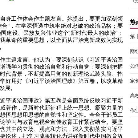
《
和自身工作体会作主题发言。她提出，要更加深刻领
热
个结合”，在学深悟透中筑牢绝对忠诚的政治品格；要
国建设、民族复兴伟业这个“新时代最大的政治”；
第
自我革命的重要思想，以全面从严治党新成效为实现
。
网
会作主题发言。他认为，要深刻认识《习近平谈治国
如
断增强学习贯彻的政治自觉和行动自觉；要深刻把握
的时代背景，不断提高用党的创新理论武装头脑、指
要学好用好《习近平谈治国理政》第五卷，以改革精
家
发展。
高
习近平谈治国理政》第五卷是全面系统反映习近平新
权威著作，是新时代新征程上统一思想、凝聚力量的
作
思想悟思想用思想的自觉性和坚定性。全台干部员工
理论学习与教育电视台宣传教育工作紧密结合。要坚
蕴含其中的立场、观点和方法，深入贯彻落实习近平
重要论述，把学习成果转化为讲好新时代中国教育故