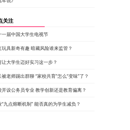
冠军说》
点关注
十一届中国大学生电视节
红玩具新奇有趣 暗藏风险谁来监管？
何让大学生迈好实习这一步？
长被老师踢出群聊 “家校共育”怎么“变味”了？
校开设公务员专业 教学创新还是教育偏离？
业“九点熔断机制” 能否真的为学生减负？