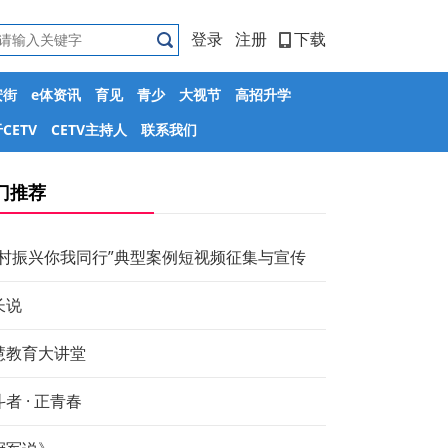
登录
注册
下载
安街
e体资讯
育见
青少
大视节
高招升学
CETV
CETV主持人
联系我们
门推荐
乡村振兴你我同行”典型案例短视频征集与宣传
长说
慧教育大讲堂
者 · 正青春