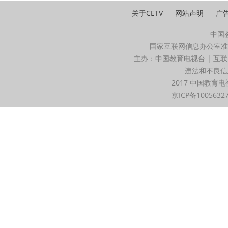
关于CETV
网站声明
广
中国
国家互联网信息办公室准
主办：中国教育电视台 | 互联
违法和不良信息举
2017 中国教育电
京ICP备1005632