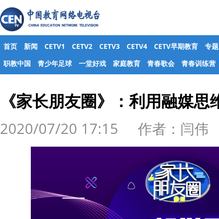
首页
新闻
CETV1
CETV2
CETV3
CETV4
CETV早期教育
专题
职教中国
青少年足球
一堂好戏
家庭教育
青春歌会
青春训练营
《家长朋友圈》：利用融媒思
2020/07/20 17:15 作者：闫伟