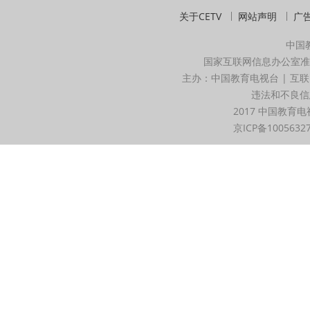
关于CETV
网站声明
广
中国
国家互联网信息办公室准
主办：中国教育电视台 | 互联
违法和不良信息举
2017 中国教育电
京ICP备1005632