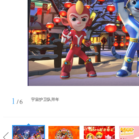
1
宇宙护卫队拜年
/
6