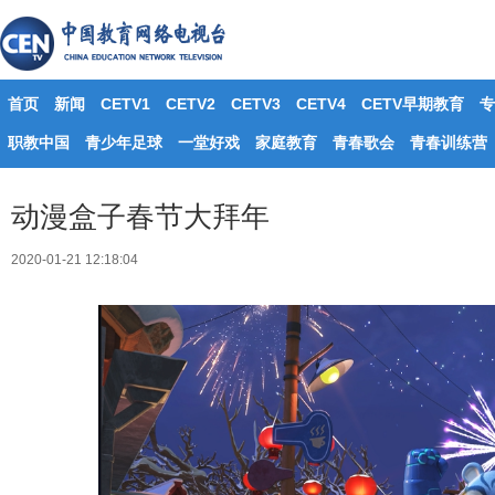
首页
新闻
CETV1
CETV2
CETV3
CETV4
CETV早期教育
专
职教中国
青少年足球
一堂好戏
家庭教育
青春歌会
青春训练营
动漫盒子春节大拜年
2020-01-21 12:18:04