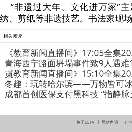
“非遗过大年、文化进万家”
绣、剪纸等非遗技艺。书法家现
相关阅读
《教育新闻直播间》17:05全集202
青海西宁路面坍塌事件致9人遇难
《教育新闻直播间》15:10全集202
束
冬趣：玩转哈尔滨——万物皆可
成都首创医保支付黑科技 “指静脉
关于CETV
网站声明
广