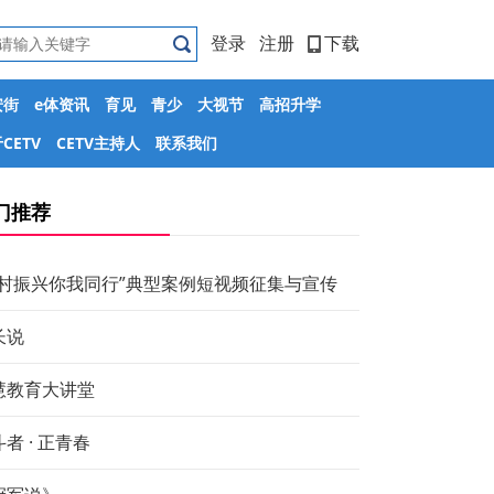
登录
注册
下载
安街
e体资讯
育见
青少
大视节
高招升学
CETV
CETV主持人
联系我们
门推荐
乡村振兴你我同行”典型案例短视频征集与宣传
长说
慧教育大讲堂
者 · 正青春