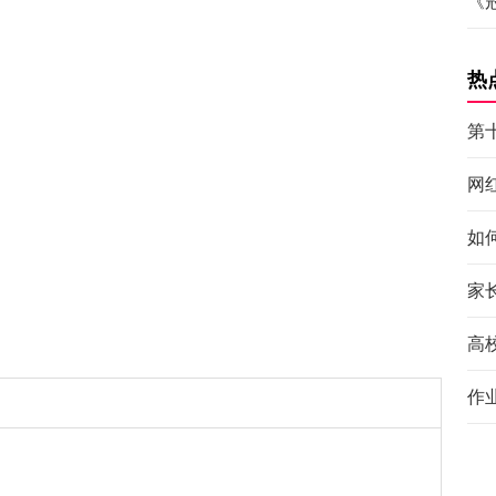
《
热
第
网
如
家
高
作