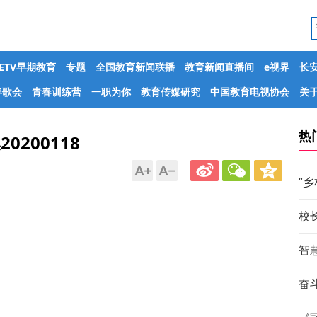
CETV早期教育
专题
全国教育新闻联播
教育新闻直播间
e视界
长
春歌会
青春训练营
一职为你
教育传媒研究
中国教育电视协会
关于
热
0200118
“
校
智
奋斗