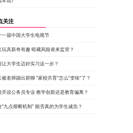
冠军说》
点关注
十一届中国大学生电视节
红玩具新奇有趣 暗藏风险谁来监管？
何让大学生迈好实习这一步？
长被老师踢出群聊 “家校共育”怎么“变味”了？
校开设公务员专业 教学创新还是教育偏离？
业“九点熔断机制” 能否真的为学生减负？