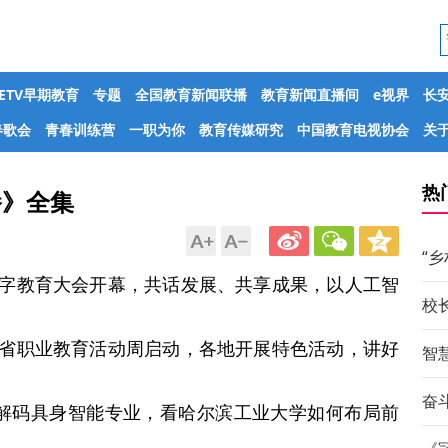
CETV早期教育
专题
全国教育新闻联播
教育新闻直播间
e视界
长
春歌会
青春训练营
一职为你
教育传媒研究
中国教育电视协会
关于
热
播》全集
“
界数字教育大会开幕，共话发展、共享成果，以人工智
校
广东省职业教育活动周启动，各地开展特色活动，讲好
智
奋斗
何处？解码具身智能专业，看哈尔滨工业大学如何布局前