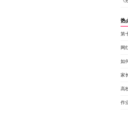
《
热
第
网
如
家
高
作