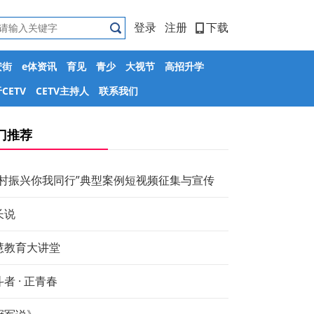
登录
注册
下载
安街
e体资讯
育见
青少
大视节
高招升学
CETV
CETV主持人
联系我们
门推荐
乡村振兴你我同行”典型案例短视频征集与宣传
长说
慧教育大讲堂
者 · 正青春