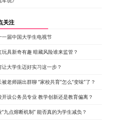
冠军说》
点关注
十一届中国大学生电视节
红玩具新奇有趣 暗藏风险谁来监管？
何让大学生迈好实习这一步？
长被老师踢出群聊 “家校共育”怎么“变味”了？
校开设公务员专业 教学创新还是教育偏离？
业“九点熔断机制” 能否真的为学生减负？