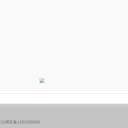
公网安备1101020030