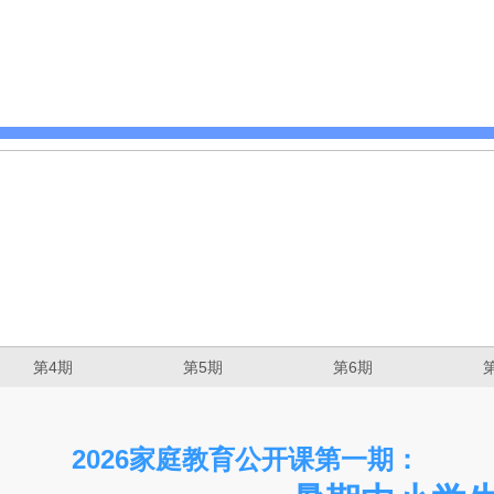
第4期
第5期
第6期
2026家庭教育公开课第一期：