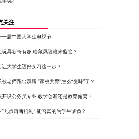
冠军说》
点关注
十一届中国大学生电视节
红玩具新奇有趣 暗藏风险谁来监管？
何让大学生迈好实习这一步？
长被老师踢出群聊 “家校共育”怎么“变味”了？
校开设公务员专业 教学创新还是教育偏离？
业“九点熔断机制” 能否真的为学生减负？