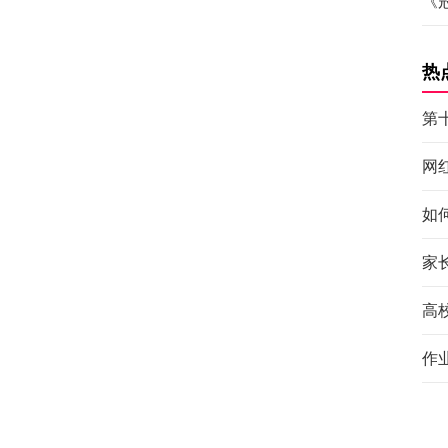
《
热
第
网
如
家
高
作