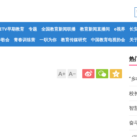
CETV早期教育
专题
全国教育新闻联播
教育新闻直播间
e视界
长
春歌会
青春训练营
一职为你
教育传媒研究
中国教育电视协会
关于
热
“
校
智
奋斗