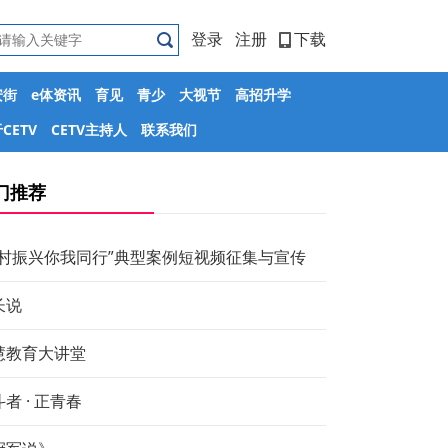
登录
注册
下载
安街
e体资讯
育见
青少
大视节
高招升学
CETV
CETV主持人
联系我们
门推荐
乡村振兴你我同行”典型案例短视频征集与宣传
长说
慧教育大讲堂
者 · 正青春