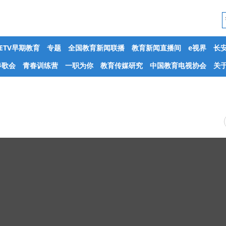
CETV早期教育
专题
全国教育新闻联播
教育新闻直播间
e视界
长
春歌会
青春训练营
一职为你
教育传媒研究
中国教育电视协会
关于