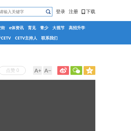
登录
注册
下载
安街
e体资讯
育见
青少
大视节
高招升学
CETV
CETV主持人
联系我们
点赞 0