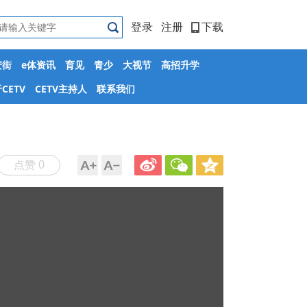
登录
注册
下载
安街
e体资讯
育见
青少
大视节
高招升学
CETV
CETV主持人
联系我们
点赞 0