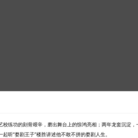
艺校练功的刻骨艰辛，磨出舞台上的惊鸿亮相；两年龙套沉淀，
一起听“婺剧王子”楼胜讲述他不敢不拼的婺剧人生。