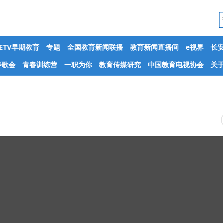
CETV早期教育
专题
全国教育新闻联播
教育新闻直播间
e视界
长
春歌会
青春训练营
一职为你
教育传媒研究
中国教育电视协会
关于