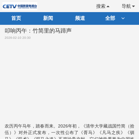
搜索
导航
首页
新闻
频道
全部
叩响丙午：竹简里的马蹄声
2026-02-10 20:30
农历丙午马年，踏春而来。2026年初，《清华大学藏战国竹简（拾
伍）》对外正式发布，一次性公布了《胥马》《凡马之疾》《驯
马》《驭术》《驭马之道》五篇珍贵文献。它们被学界誉为中国迄