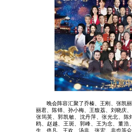
晚会阵容汇聚了乔榛、王刚、张凯
丽君、陈铎、孙小梅、王馥荔、刘晓庆
张筠英、郭凯敏、沈丹萍、张光北、陈
鸥、赵越、王斑、郭峰、王为念、董浩
生、佟凡、王欢、汤非、张宏、非也等