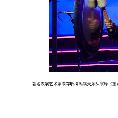
著名表演艺术家濮存昕携冯满天乐队演绎《望