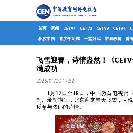
首页
新闻
CETV1
CETV2
CETV3
CETV4
职教中国
青少年足球
一堂好戏
家庭教育
青
飞雪迎春，诗情盎然！《CETV
满成功
2026/01/20 17:32
1月17日至18日，中国教育电视台
制。录制期间，北京迎来漫天飞雪，为
暖意与浓郁的诗情。