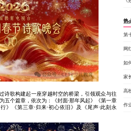
《
热
第
网
如
家
高
通过诗歌构建起一座穿越时空的桥梁，引领观众与往
为五个篇章，依次为：《封面·那年风起》《第一章
作
诗行》《第三章·归来·初心依旧》及《尾声·此刻永