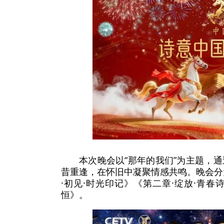
本次晚会以“那年的我们”为主题，
昔重逢，在怀旧中凝聚情感共鸣。晚会分
·初见·时光印记》《第二章·绽放·青春
恒》。