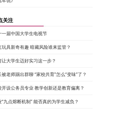
冠军说》
点关注
十一届中国大学生电视节
红玩具新奇有趣 暗藏风险谁来监管？
何让大学生迈好实习这一步？
长被老师踢出群聊 “家校共育”怎么“变味”了？
校开设公务员专业 教学创新还是教育偏离？
业“九点熔断机制” 能否真的为学生减负？