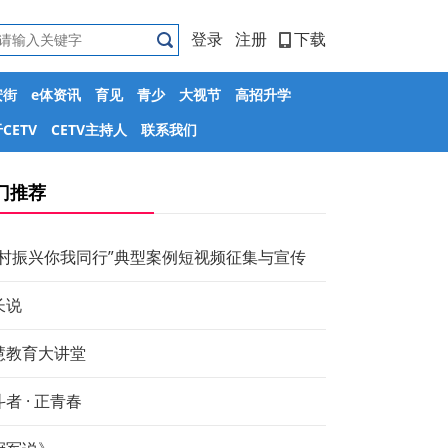
登录
注册
下载
安街
e体资讯
育见
青少
大视节
高招升学
CETV
CETV主持人
联系我们
门推荐
乡村振兴你我同行”典型案例短视频征集与宣传
长说
慧教育大讲堂
者 · 正青春