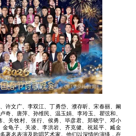
丽、许文广、李双江、丁勇岱、濮存昕、宋春丽、阚
、卢奇、唐萍、孙维民、温玉娟、李玲玉、瞿弦和、
炜、关牧村、张行、侯勇、毕彦君、郑晓宁、邓小
、金龟子、关凌、李洪岩、齐克健、祝延平、臧金
众多著名表演及歌唱艺术家。他们以深情的演绎，在