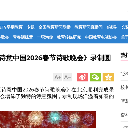
CETV早期教育
专题
全国教育新闻联播
教育新闻直播间
e视界
长
春歌会
青春训练营
一职为你
教育传媒研究
中国教育电视协会
关于
热
诗意中国2026春节诗歌晚会》录制圆
“
校
《诗意中国2026春节诗歌晚会》在北京顺利完成录
晚会增添了独特的诗意氛围，录制现场洋溢着如春的
智
奋斗