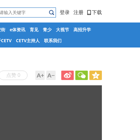
登录
注册
下载
安街
e体资讯
育见
青少
大视节
高招升学
CETV
CETV主持人
联系我们
点赞 0