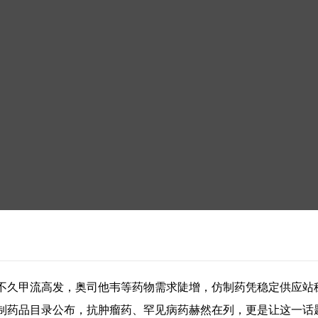
不久甲流高发，奥司他韦等药物需求陡增，仿制药凭稳定供应站稳
制药品目录公布，抗肿瘤药、罕见病药赫然在列，更是让这一话