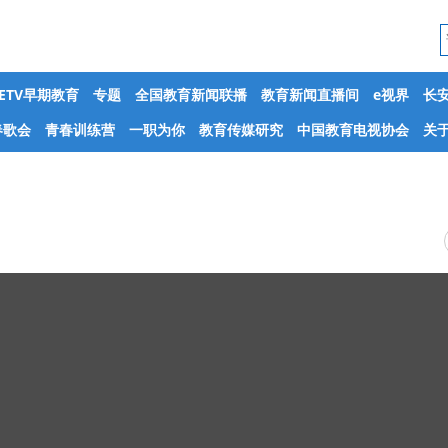
CETV早期教育
专题
全国教育新闻联播
教育新闻直播间
e视界
长
春歌会
青春训练营
一职为你
教育传媒研究
中国教育电视协会
关于