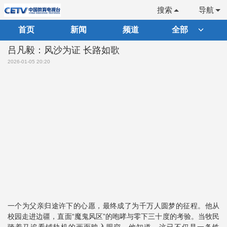
搜索
导航
首页
新闻
频道
全部
吕凡毅：风沙为证 长路如歌
2026-01-05 20:20
一个为父亲归途许下的心愿，最终成了为千万人圆梦的征程。他从
校园走进边疆，直面“魔鬼风区”的咆哮与零下三十度的考验。当牧民
骑着马追看铺轨机的画面映入眼帘，他知道，这已不仅是一条铁