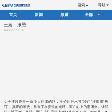
搜索
导航
首页
新闻
频道
全部
王娇：滚烫
2025-12-26 11:34
女子摔跤曾是一条少人问津的路，王娇用汗水将“冷门”淬炼成“热
门”。真正的滚烫，从来不在赛道的光环，而在心中的那团火。让我
们走近王娇，聆听一颗在冷门赛道上燃烧多年的心火，如何将一条