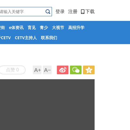
登录
注册
下载
安街
e体资讯
育见
青少
大视节
高招升学
CETV
CETV主持人
联系我们
点赞 0