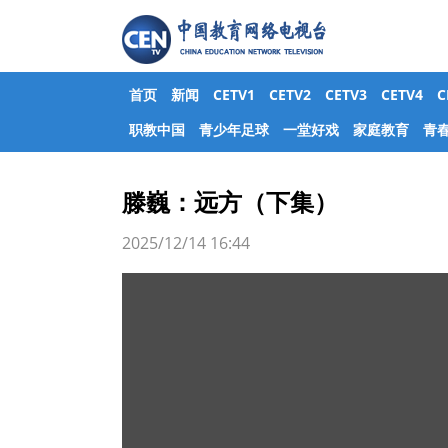
首页
新闻
CETV1
CETV2
CETV3
CETV4
职教中国
青少年足球
一堂好戏
家庭教育
青
滕巍：远方（下集）
2025/12/14 16:44