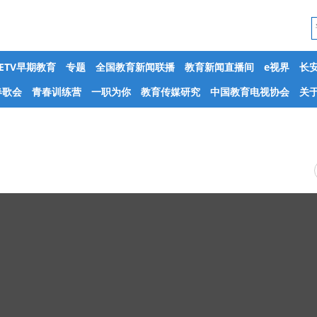
CETV早期教育
专题
全国教育新闻联播
教育新闻直播间
e视界
长
春歌会
青春训练营
一职为你
教育传媒研究
中国教育电视协会
关于