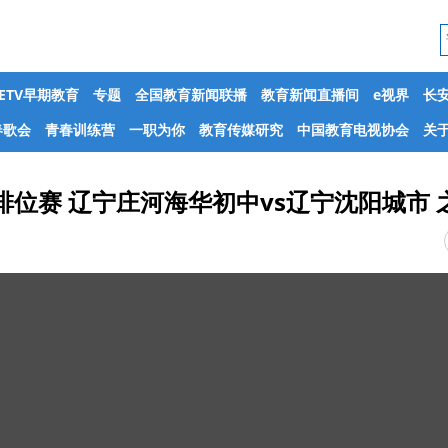
CETV早期教育
专题
全国教育新闻联播
教育新闻直播间
e视界
长
春歌会
青春训练营
一职为你
教育传媒研究
中国教育电视协会
关于
排位赛 辽宁庄河海华初中vs辽宁沈阳城市 