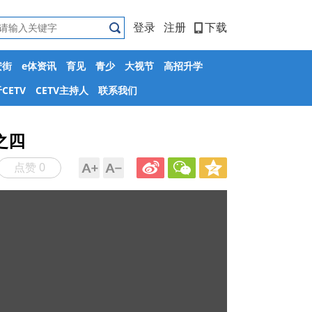
登录
注册
下载
安街
e体资讯
育见
青少
大视节
高招升学
CETV
CETV主持人
联系我们
之四
点赞 0