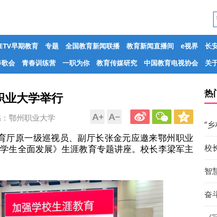
CETV早期教育
专题
全国教育新闻联播
教育新闻直播间
e视界
长
春歌会
青春训练营
一职为你
教育传媒研究
中国教育电视协会
关于
热
职业大学举行
：鄂州职业大学
“
省教育厅原一级巡视员、副厅长张金元应邀来鄂州职业
校
进学生全面发展》生涯教育专题讲座。校长李梁军主
智
奋斗