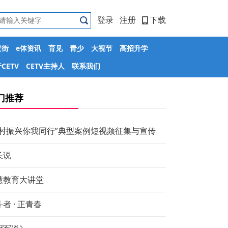
登录
注册
下载
安街
e体资讯
育见
青少
大视节
高招升学
CETV
CETV主持人
联系我们
门推荐
乡村振兴你我同行”典型案例短视频征集与宣传
长说
慧教育大讲堂
者 · 正青春