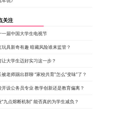
冠军说》
点关注
十一届中国大学生电视节
红玩具新奇有趣 暗藏风险谁来监管？
何让大学生迈好实习这一步？
长被老师踢出群聊 “家校共育”怎么“变味”了？
校开设公务员专业 教学创新还是教育偏离？
业“九点熔断机制” 能否真的为学生减负？