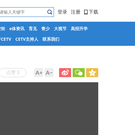
登录
注册
下载
安街
e体资讯
育见
青少
大视节
高招升学
CETV
CETV主持人
联系我们
点赞 0