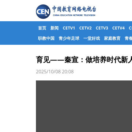
首页
新闻
CETV1
CETV2
CETV3
CETV4
职教中国
青少年足球
一堂好戏
家庭教育
青
育见——秦宣：做培养时代新人
2025/10/08 20:08