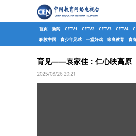
首页
新闻
CETV1
CETV2
CETV3
CETV4
职教中国
青少年足球
一堂好戏
家庭教育
青
育见——袁家佳：仁心映高原
2025/08/26 20:21