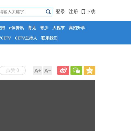
登录
注册
下载
安街
e体资讯
育见
青少
大视节
高招升学
CETV
CETV主持人
联系我们
点赞 0