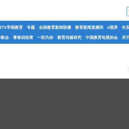
CETV早期教育
专题
全国教育新闻联播
教育新闻直播间
e视界
长
春歌会
青春训练营
一职为你
教育传媒研究
中国教育电视协会
关于