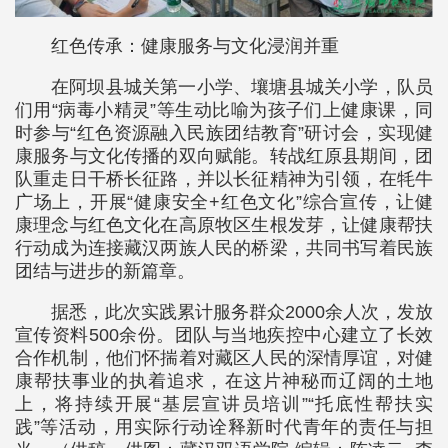
红色传承：健康服务与文化浸润并重
在阿坝县城关第一小学、壤塘县城关小学，队员
们用“病毒小精灵”等生动比喻为孩子们上健康课，同
时参与“红色资源融入民族团结教育”研讨会，实现健
康服务与文化传播的双向赋能。转战红原县期间，团
队重走日干桥长征路，并以长征精神为引领，在牦牛
广场上，开展“健康安全+红色文化”综合宣传，让健
康理念与红色文化在高原牧区生根发芽，让健康帮扶
行动成为连接藏汉两族人民的桥梁，共同书写着民族
团结与进步的新篇章。
据悉，此次实践累计服务群众2000余人次，发放
宣传资料500余份。团队与当地疾控中心建立了长效
合作机制，他们怀揣着对藏区人民的深情厚谊，对健
康帮扶事业的执着追求，在这片神秘而辽阔的土地
上，将持续开展“基层宣讲员培训”“托底性帮扶实
践”等活动，用实际行动诠释新时代青年的责任与担