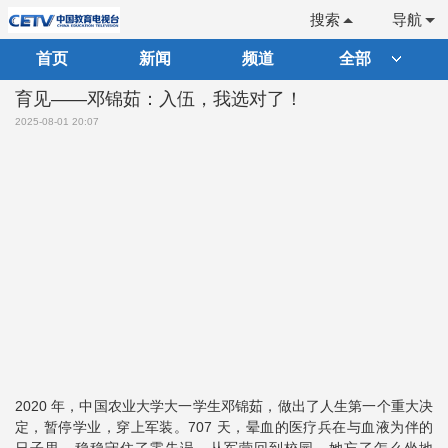
搜索
导航
首页
新闻
频道
全部
育见——邓锦茹：入伍，我选对了！
2025-08-01 20:07
2020 年，中国农业大学大一学生邓锦茹，做出了人生第一个重大决
定，暂停学业，穿上军装。707 天，晕血的医疗兵在与血液为伴的
日子里，稳稳守住了零失误。从军营回到校园，她忘了怎么坐地