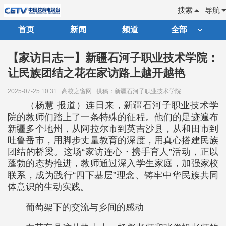
搜索
导航
首页
新闻
频道
全部
【家访日志一】新疆石河子职业技术学院：
让民族团结之花在家访路上越开越艳
2025-07-25 10:31
高校之窗网
供稿：新疆石河子职业技术学院
（杨慧 报道）连日来，新疆石河子职业技术学
院的教师们踏上了一条特殊的征程。他们的足迹遍布
新疆多个地州，从阿拉尔市到英吉沙县，从和田市到
吐鲁番市，用脚步丈量教育的深度，用真心搭建民族
团结的桥梁。这场“家访连心・携手育人”活动，正以
蓬勃的态势推进，教师通过深入学生家庭，加强家校
联系，成为践行“四下基层”理念、铸牢中华民族共同
体意识的生动实践。
葡萄架下的交流与乡间的感动