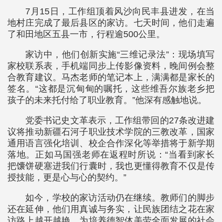
7月15日，工作组顶着风沙向民丰县进发，在当
地村庄完成了最后县区的家访。七天时间，他们走遍
了和田地区五县一市，行程逾500公里。
家访中，他们创新实施“三维记录法”：现场填写
家校联系表，手机端同步上传影像资料，晚间例会整
合教育建议。马杰老师的笔记本上，满满都是家长的
签名。“这都是沉甸甸的嘱托，这些维吾尔族老乡把
孩子的未来托付给了职业教育。”他深有感触地说。
党委书记史文革表示，工作组带回的27条改进建
议将推动新疆石河子职业技术学院的三教改革，国家
通用语言强化培训、校企合作深化等举措将于新学期
落地。正如马国强老师在返程时所说：“当看到家长
把馕饼硬塞进我们行囊时，我也更懂得教育不仅是传
授技能，更是心与心的契约。”
如今，学校的家访活动仍在继续。教师们的脚步
还在延伸，他们用真诚与务实，让民族团结之花在家
访路上越开越艳，为培养德智体美劳全面发展的社会