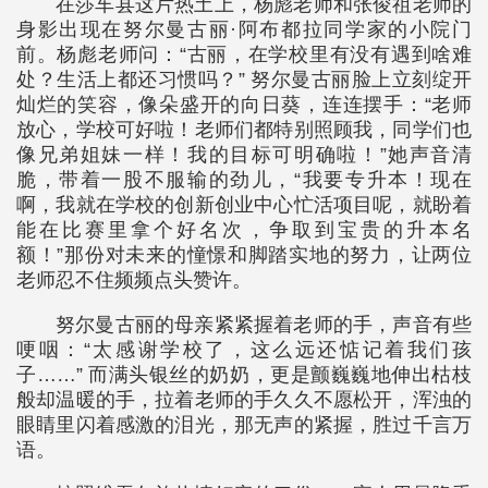
在莎车县这片热土上，杨彪老师和张俊祖老师的
身影出现在努尔曼古丽·阿布都拉同学家的小院门
前。杨彪老师问：“古丽，在学校里有没有遇到啥难
处？生活上都还习惯吗？” 努尔曼古丽脸上立刻绽开
灿烂的笑容，像朵盛开的向日葵，连连摆手：“老师
放心，学校可好啦！老师们都特别照顾我，同学们也
像兄弟姐妹一样！我的目标可明确啦！”她声音清
脆，带着一股不服输的劲儿，“我要专升本！现在
啊，我就在学校的创新创业中心忙活项目呢，就盼着
能在比赛里拿个好名次，争取到宝贵的升本名
额！”那份对未来的憧憬和脚踏实地的努力，让两位
老师忍不住频频点头赞许。
努尔曼古丽的母亲紧紧握着老师的手，声音有些
哽咽：“太感谢学校了，这么远还惦记着我们孩
子……” 而满头银丝的奶奶，更是颤巍巍地伸出枯枝
般却温暖的手，拉着老师的手久久不愿松开，浑浊的
眼睛里闪着感激的泪光，那无声的紧握，胜过千言万
语。