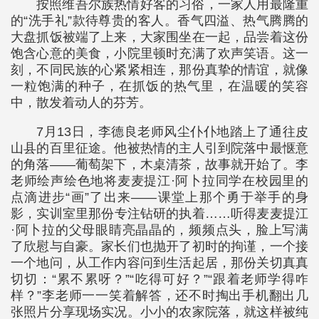
按照维吾尔族热情好客的习俗，一家人用最隆重
的“洗手礼”款待尊贵的客人。香气四溢、热气腾腾的
大盘抓饭被端了上来，大家围坐在一起，品尝着这份
饱含心意的美食，小院里顿时充满了欢声笑语。这一
刻，不同民族的心紧紧相连，那份真挚的情谊，就像
一粒饱满的种子，在抓饭的热气里，在温暖的笑容
中，散发着动人的芬芳。
7月13日，李德良老师风尘仆仆地踏上了通往皮
山县的百里征途。他被热情的主人引到院落中最惬意
的角落——葡萄架下，木桌清茶，故事就开始了。李
老师绘声绘色地将麦麦提江·阿卜拉同学在校园里的
点滴进步“画”了出来——课堂上那个勇于举手的身
影，实训室里那份专注钻研的执着……听得麦麦提江
·阿卜拉的父母眼睛亮晶晶的，频频点头，脸上写满
了欣慰与自豪。家长们也抛开了初时的拘谨，一个接
一个地问，从工作内容问到生活起居，那份关切真真
切切：“累不累呀？”“吃得可好？”“跟着老师学得咋
样？”李老师一一笑着解答，还不时掏出手机翻出几
张照片分享现场实况。小小的农家院落，就这样被纯