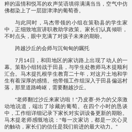
粹的温情和悦耳的欢声笑语填得满满当当，空气中仿
佛都染上了一层甜津津的葡萄香。
与此同时，马杰带领的小组在策勒县的学生家
中，正细致地宣讲职教助学政策。家长们认真倾听，
不时点头，眼中充满了对孩子未来的期盼。
跨越沙丘的会师与沉甸甸的嘱托
7月14日，和田地区的家访路上出现了动人的一
幕。策勒小组转战于田县，与学生处教师马木提顺利
汇合。马木提扎根学生教育二十年，对这片土地和学
生有着深厚的感情。他带领工作组深入于田县偏远村
落，那里道路崎岖，需要翻越沙丘。
“老师翻过沙丘来家访啦！”乃皮赛·外力的父亲激
动地说道，端出了珍藏的葡萄。在四个小时的恳谈
中，工作组详细记录下家长对实训设备更新的期盼。
马木提老师感慨地说：“每一次家访，都是一次心灵
的触动，家长们的信任是我们前进的最大动力。”