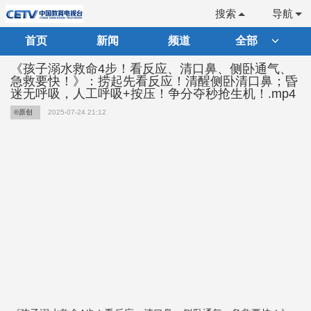
搜索
导航
首页
新闻
频道
全部
《孩子溺水救命4步！看反应、清口鼻、侧卧通气、
急救要快！》：捞起先看反应！清醒侧卧清口鼻；昏
迷无呼吸，人工呼吸+按压！争分夺秒抢生机！.mp4
©原创
2025-07-24 21:12