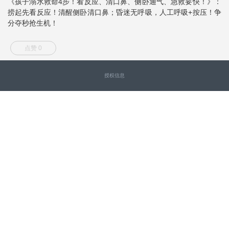
《孩子溺水救命4步！看反应、清口鼻、侧卧通气、急救要快！》：
捞起先看反应！清醒侧卧清口鼻；昏迷无呼吸，人工呼吸+按压！争
分夺秒抢生机！
点赞 0
授权信息