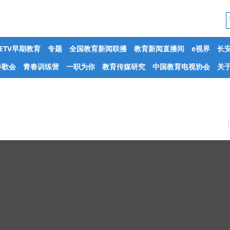
CETV早期教育
专题
全国教育新闻联播
教育新闻直播间
e视界
长
春歌会
青春训练营
一职为你
教育传媒研究
中国教育电视协会
关于