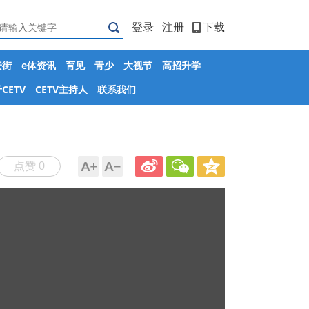
登录
注册
下载
安街
e体资讯
育见
青少
大视节
高招升学
CETV
CETV主持人
联系我们
点赞 0