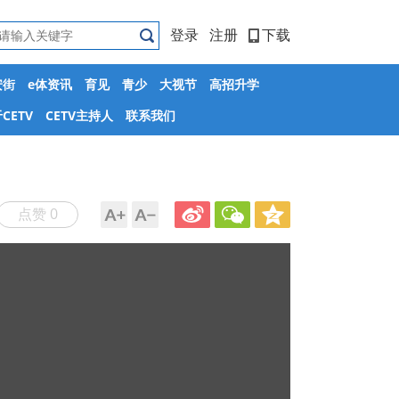
登录
注册
下载
安街
e体资讯
育见
青少
大视节
高招升学
CETV
CETV主持人
联系我们
点赞 0