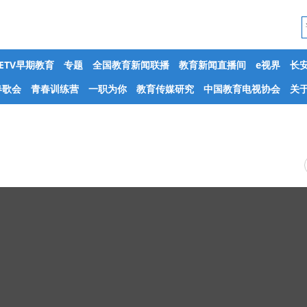
CETV早期教育
专题
全国教育新闻联播
教育新闻直播间
e视界
长
春歌会
青春训练营
一职为你
教育传媒研究
中国教育电视协会
关于