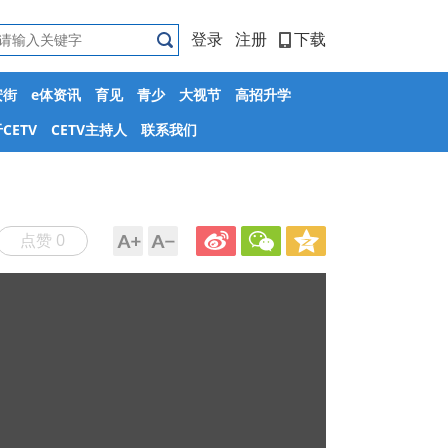
登录
注册
下载
安街
e体资讯
育见
青少
大视节
高招升学
CETV
CETV主持人
联系我们
点赞 0