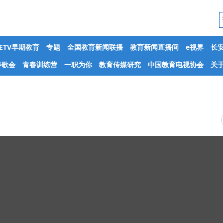
CETV早期教育
专题
全国教育新闻联播
教育新闻直播间
e视界
长
春歌会
青春训练营
一职为你
教育传媒研究
中国教育电视协会
关于