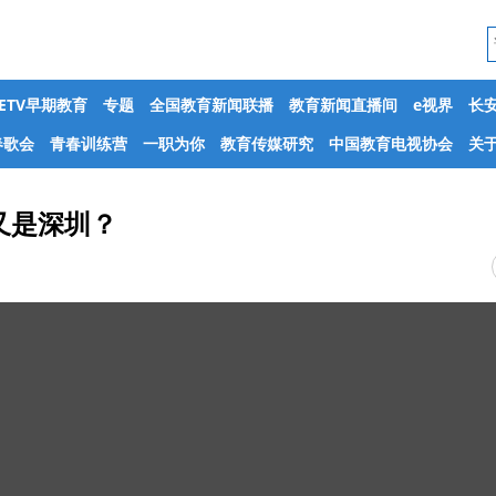
CETV早期教育
专题
全国教育新闻联播
教育新闻直播间
e视界
长
春歌会
青春训练营
一职为你
教育传媒研究
中国教育电视协会
关于
又是深圳？