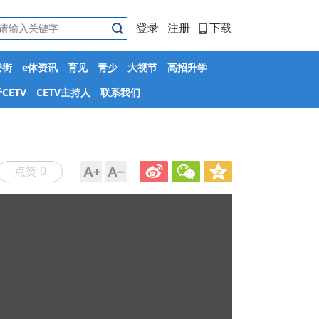
登录
注册
下载
安街
e体资讯
育见
青少
大视节
高招升学
CETV
CETV主持人
联系我们
点赞 0