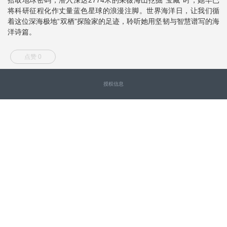
将科研征程化作丈量蓝色星球的浪漫注脚。世界海洋日，让我们循
着这位深海极地“双栖”探险家的足迹，聆听她用坚韧与智慧谱写的海
洋诗篇。
点赞 0
授权信息