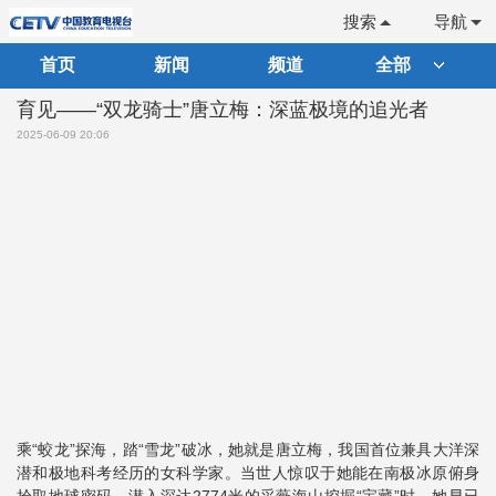
搜索
导航
首页
新闻
频道
全部
育见——“双龙骑士”唐立梅：深蓝极境的追光者
2025-06-09 20:06
乘“蛟龙”探海，踏“雪龙”破冰，她就是唐立梅，我国首位兼具大洋深
潜和极地科考经历的女科学家。当世人惊叹于她能在南极冰原俯身
拾取地球密码，潜入深达2774米的采薇海山挖掘“宝藏”时，她早已